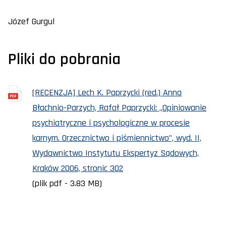
Józef Gurgul
Pliki do pobrania
[RECENZJA] Lech K. Paprzycki (red.) Anna
Błachnio-Parzych, Rafał Paprzycki: „Opiniowanie
psychiatryczne i psychologiczne w procesie
karnym. Orzecznictwo i piśmiennictwo”, wyd. II,
Wydawnictwo Instytutu Ekspertyz Sądowych,
Kraków 2006, stronic 302
(plik pdf - 3.83 MB)