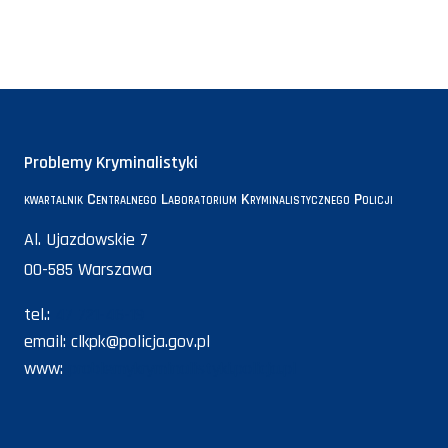
Problemy Kryminalistyki
kwartalnik Centralnego Laboratorium Kryminalistycznego Policji
Al. Ujazdowskie 7
00-585 Warszawa
tel.:
47 721-46-19
email:
clkpk@policja.gov.pl
www:
problemykryminalistyki.policja.pl