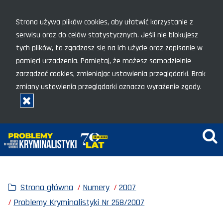
Menu szybkiego dostępu
Strona używa plików cookies, aby ułatwić korzystanie z
serwisu oraz do celów statystycznych. Jeśli nie blokujesz
tych plików, to zgadzasz się na ich użycie oraz zapisanie w
pamięci urządzenia. Pamiętaj, że możesz samodzielnie
zarządzać cookies, zmieniając ustawienia przeglądarki. Brak
zmiany ustawienia przeglądarki oznacza wyrażenie zgody.
Rozumiem, zamknij okno
Wy
Strona główna
Numery
2007
Problemy Kryminalistyki Nr 258/2007