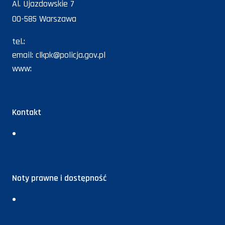
Al. Ujazdowskie 7
00-585 Warszawa
tel.:
47 721-46-19
email:
clkpk@policja.gov.pl
www:
problemykryminalistyki.policja.pl
Kontakt
Redakcja
Noty prawne i dostępność
Deklaracja dostępności