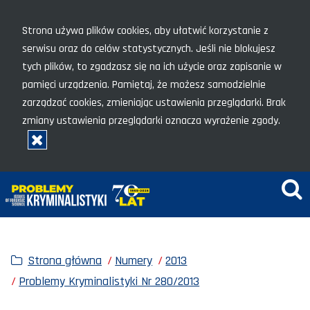
Menu szybkiego dostępu
Strona używa plików cookies, aby ułatwić korzystanie z
serwisu oraz do celów statystycznych. Jeśli nie blokujesz
tych plików, to zgadzasz się na ich użycie oraz zapisanie w
pamięci urządzenia. Pamiętaj, że możesz samodzielnie
zarządzać cookies, zmieniając ustawienia przeglądarki. Brak
zmiany ustawienia przeglądarki oznacza wyrażenie zgody.
Rozumiem, zamknij okno
Wy
Strona główna
Numery
2013
Problemy Kryminalistyki Nr 280/2013