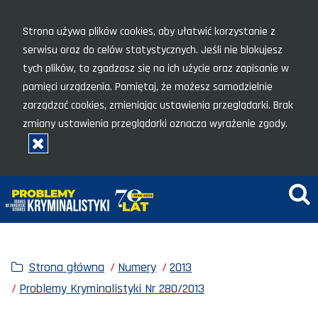
Menu szybkiego dostępu
Strona używa plików cookies, aby ułatwić korzystanie z
serwisu oraz do celów statystycznych. Jeśli nie blokujesz
tych plików, to zgadzasz się na ich użycie oraz zapisanie w
pamięci urządzenia. Pamiętaj, że możesz samodzielnie
zarządzać cookies, zmieniając ustawienia przeglądarki. Brak
zmiany ustawienia przeglądarki oznacza wyrażenie zgody.
Rozumiem, zamknij okno
Wy
Strona główna
Numery
2013
Problemy Kryminalistyki Nr 280/2013