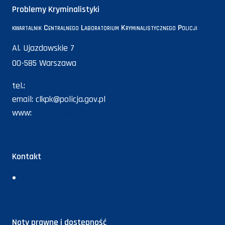
Problemy Kryminalistyki
kwartalnik Centralnego Laboratorium Kryminalistycznego Policji
Al. Ujazdowskie 7
00-585 Warszawa
tel.:
47 721-46-19
email:
clkpk@policja.gov.pl
www:
problemykryminalistyki.policja.pl
Kontakt
Redakcja
Noty prawne i dostępność