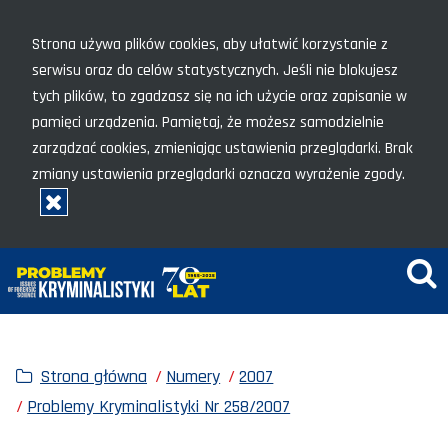
Menu szybkiego dostępu
Strona używa plików cookies, aby ułatwić korzystanie z
serwisu oraz do celów statystycznych. Jeśli nie blokujesz
tych plików, to zgadzasz się na ich użycie oraz zapisanie w
pamięci urządzenia. Pamiętaj, że możesz samodzielnie
zarządzać cookies, zmieniając ustawienia przeglądarki. Brak
zmiany ustawienia przeglądarki oznacza wyrażenie zgody.
Rozumiem, zamknij okno
Wy
Strona główna
Numery
2007
Problemy Kryminalistyki Nr 258/2007