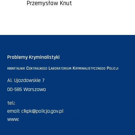
Przemysław Knut
Problemy Kryminalistyki
kwartalnik Centralnego Laboratorium Kryminalistycznego Policji
Al. Ujazdowskie 7
00-585 Warszawa
tel.:
47 721-46-19
email:
clkpk@policja.gov.pl
www:
problemykryminalistyki.policja.pl