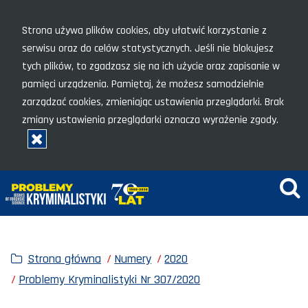
Menu szybkiego dostępu
Strona używa plików cookies, aby ułatwić korzystanie z
serwisu oraz do celów statystycznych. Jeśli nie blokujesz
tych plików, to zgadzasz się na ich użycie oraz zapisanie w
pamięci urządzenia. Pamiętaj, że możesz samodzielnie
zarządzać cookies, zmieniając ustawienia przeglądarki. Brak
zmiany ustawienia przeglądarki oznacza wyrażenie zgody.
Rozumiem, zamknij okno
Wy
Strona główna
Numery
2020
Problemy Kryminalistyki Nr 307/2020