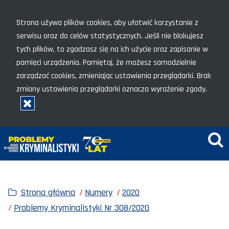
Menu szybkiego dostępu
Strona używa plików cookies, aby ułatwić korzystanie z
serwisu oraz do celów statystycznych. Jeśli nie blokujesz
tych plików, to zgadzasz się na ich użycie oraz zapisanie w
pamięci urządzenia. Pamiętaj, że możesz samodzielnie
zarządzać cookies, zmieniając ustawienia przeglądarki. Brak
zmiany ustawienia przeglądarki oznacza wyrażenie zgody.
Rozumiem, zamknij okno
Wy
Strona główna
Numery
2020
Problemy Kryminalistyki Nr 308/2020