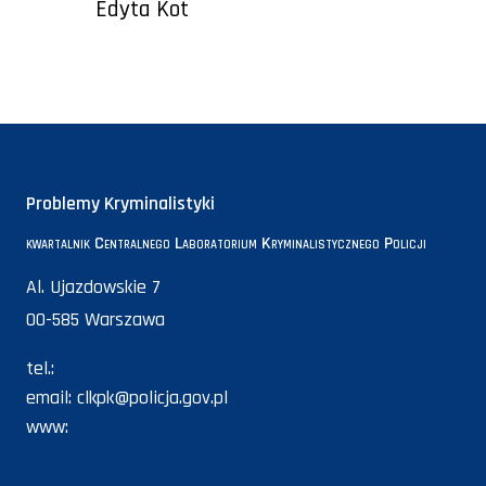
Edyta Kot
Problemy Kryminalistyki
kwartalnik Centralnego Laboratorium Kryminalistycznego Policji
Al. Ujazdowskie 7
00-585 Warszawa
tel.:
47 721-46-19
email:
clkpk@policja.gov.pl
www:
problemykryminalistyki.policja.pl